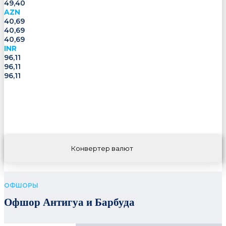
49,40
AZN
40,69
40,69
40,69
INR
96,11
96,11
96,11
Конвертер валют
ОФШОРЫ
Офшор Антигуа и Барбуда